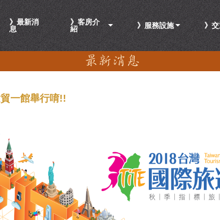
》最新消
》客房介
》服務設施
》交
息
紹
世貿一館舉行唷!!