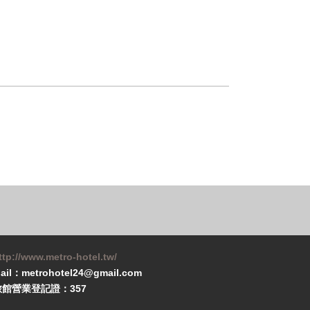
ttp://www.metro-hotel.tw/
ail：metrohotel24@gmail.com
旅館營業登記證：357