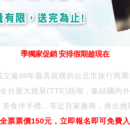
季獨家促銷 安排假期趁現在
由成立逾49年最具規模的台北市旅行商
全台最大旅展(TTE)熱潮，集結國內
、美食伴手禮…等近百家廠商，推出挑
全票票價150元，立即報名即可免費