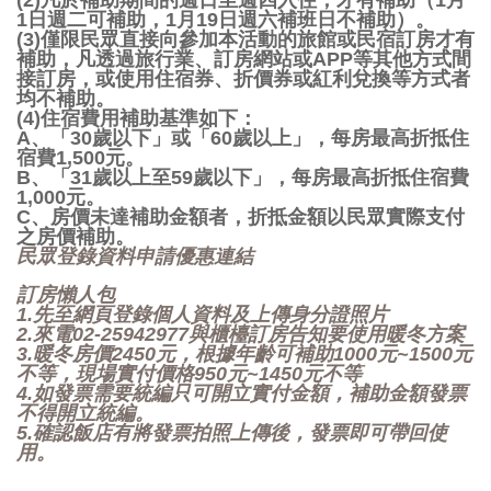
(2)凡於補助期間的週日至週四入住，才有補助（1月
1日週二可補助，1月19日週六補班日不補助）。
(3)僅限民眾直接向參加本活動的旅館或民宿訂房才有
補助，凡透過旅行業、訂房網站或APP等其他方式間
接訂房，或使用住宿券、折價券或紅利兌換等方式者
均不補助。
(4)住宿費用補助基準如下：
A、「30歲以下」或「60歲以上」，每房最高折抵住
宿費1,500元。
B、「31歲以上至59歲以下」，每房最高折抵住宿費
1,000元。
C、房價未達補助金額者，折抵金額以民眾實際支付
之房價補助。
民眾登錄資料申請優惠連結
訂房懶人包
1.先至網頁登錄個人資料及上傳身分證照片
2.來電02-25942977與櫃檯訂房告知要使用暖冬方案
3.暖冬房價2450元，根據年齡可補助1000元~1500元
不等，現場實付價格950元~1450元不等
4.如發票需要統編只可開立實付金額，補助金額發票
不得開立統編。
5.確認飯店有將發票拍照上傳後，發票即可帶回使
用。