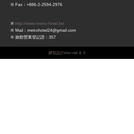
※ Fax：+886-2-2594-2976
※
http://www.metro-hotel.tw/
※ Mail：metrohotel24@gmail.com
※ 旅館營業登記證：357
網頁設計imvr.net & ©