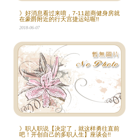
》好消息看过来唷，7-11超商健身房就
在豪爵附近的行天宫捷运站喔!!
2018-06-07
》职人职说【决定了，就这样勇往直前
吧！开创自己的多职人生】座谈会!!