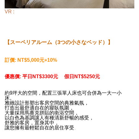
VR :
【スーペリアルーム（3つの小さなベッド）】
訂價: NT$5,000元+10%
優惠價:
平日NT$3300元 假日
NT$5250元
約9坪大的空間，配置三張單人床也可合併為一大一小
床。
雅緻設計形塑出客房空間的典雅氣氛，
打造出最舒適自在的寢臥氛圍，
大量採用馬賽克拼貼的衛浴空間，
以白色為基調讓人有種清新舒暢的感受，
舒雅的客房，置身其中，
讓您擁有最輕鬆自在的居住享受
。